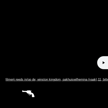
sitemap
filmerij reeds in/op de; winston kingdom, pakhuiswilhemina (vaak),11, bitte