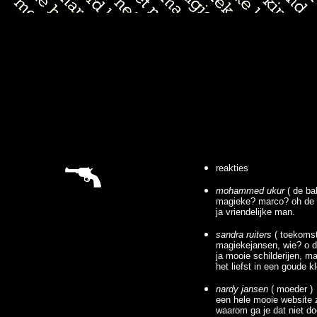
reakties
mohammed ukur
( de ba
magieke? marco? oh de
ja vriendelijke man.
sandra ruiters
( toekomst
magiekejansen, wie? o d
ja mooie schilderijen, m
het liefst in een goude kl
nardy jansen
( moeder )
een hele mooie website 
waarom ga je dat niet d