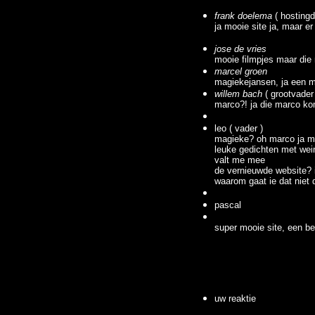
frank doelema
( hostingd
ja mooie site ja, maar e
jose de vries
mooie filmpjes maar die
marcel groen
magiekejansen, ja een m
willem bach
( grootvader
marco?! ja die marco ko
leo ( vader )
magieke? oh marco ja mi
leuke gedichten met weini
valt me mee
de vernieuwde website? 
waarom gaat ie dat niet
pascal
super mooie site, een bee
uw reaktie